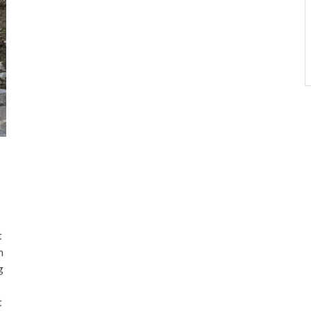
t
n
g
t