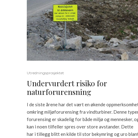
Utredningsprosjektet
Undervurdert risiko for
naturforurensning
I de siste årene har det vært en økende oppmerksomhe
omkring miljøforurensing fra vindturbiner. Denne type
forurensing er skadelig for både miljø og mennesker, o
kan i noen tilfeller spres over store avstander. Dette
har i tillegg blitt en kilde til stor bekymring og uro blan