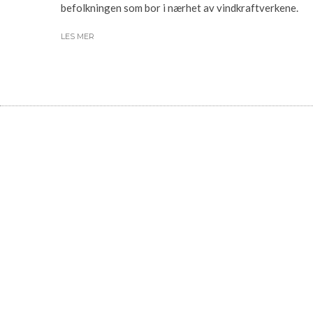
befolkningen som bor i nærhet av vindkraftverkene.
LES MER