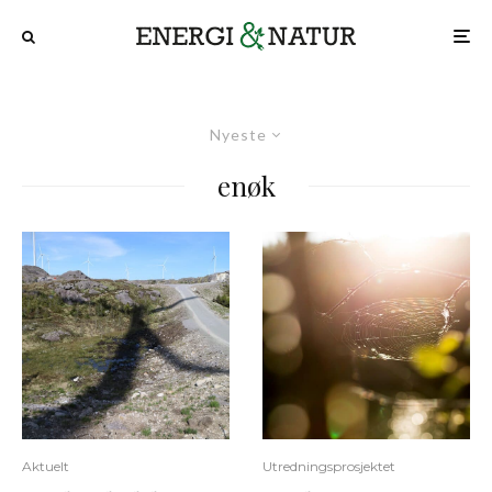
Nyeste
enøk
Aktuelt
Utredningsprosjektet