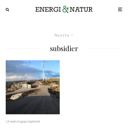
Nyeste
subsidier
Utredningsprosjektet