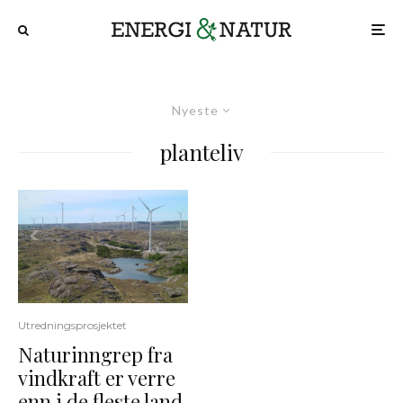
Nyeste
planteliv
Utredningsprosjektet
Naturinngrep fra
vindkraft er verre
enn i de fleste land