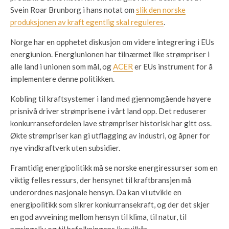
Svein Roar Brunborg i hans notat om
slik den norske
produksjonen av kraft egentlig skal reguleres
.
Norge har en opphetet diskusjon om videre integrering i EUs
energiunion. Energiunionen har tilnærmet like strømpriser i
alle land i unionen som mål, og
ACER
er EUs instrument for å
implementere denne politikken.
Kobling til kraftsystemer i land med gjennomgående høyere
prisnivå driver strømprisene i vårt land opp. Det reduserer
konkurransefordelen lave strømpriser historisk har gitt oss.
Økte strømpriser kan gi utflagging av industri, og åpner for
nye vindkraftverk uten subsidier.
Framtidig energipolitikk må se norske energiressurser som en
viktig felles ressurs, der hensynet til kraftbransjen må
underordnes nasjonale hensyn. Da kan vi utvikle en
energipolitikk som sikrer konkurransekraft, og der det skjer
en god avveining mellom hensyn til klima, til natur, til
næringsliv og til befolkningens livsvilkår.