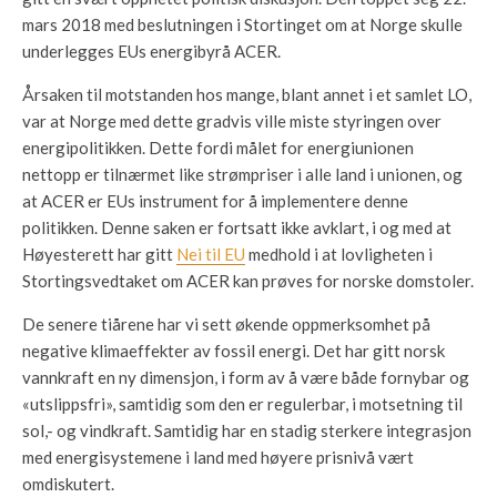
mars 2018 med beslutningen i Stortinget om at Norge skulle
underlegges EUs energibyrå ACER.
Årsaken til motstanden hos mange, blant annet i et samlet LO,
var at Norge med dette gradvis ville miste styringen over
energipolitikken. Dette fordi målet for energiunionen
nettopp er tilnærmet like strømpriser i alle land i unionen, og
at ACER er EUs instrument for å implementere denne
politikken. Denne saken er fortsatt ikke avklart, i og med at
Høyesterett har gitt
Nei til EU
medhold i at lovligheten i
Stortingsvedtaket om ACER kan prøves for norske domstoler.
De senere tiårene har vi sett økende oppmerksomhet på
negative klimaeffekter av fossil energi. Det har gitt norsk
vannkraft en ny dimensjon, i form av å være både fornybar og
«utslippsfri», samtidig som den er regulerbar, i motsetning til
sol,- og vindkraft. Samtidig har en stadig sterkere integrasjon
med energisystemene i land med høyere prisnivå vært
omdiskutert.