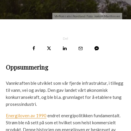
Vårflom i elv i Nordland. Foto: Joakim Marthinsen
Del
Oppsummering
Vannkraften ble utviklet som vår fjerde infrastruktur, i tillegg
til vann, vei og avløp. Den gav landet vårt økonomisk
konkurransekraft, og ble bl.a. grunnlaget for å etablere tung
prosessindustri.
Energiloven av 1990
endret energipolitikken fundamentalt.
Strøm ble nå sett på som et hvilket som helst kommersielt
produkt. Denne historien om energiloven er beskrevet av