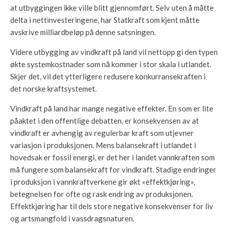
at utbyggingen ikke ville blitt gjennomført. Selv uten å måtte
delta i nettinvesteringene, har Statkraft som kjent måtte
avskrive milliardbeløp på denne satsningen.
Videre utbygging av vindkraft på land vil nettopp gi den typen
økte systemkostnader som nå kommer i stor skala i utlandet.
Skjer det, vil det ytterligere redusere konkurransekraften i
det norske kraftsystemet.
Vindkraft på land har mange negative effekter. En som er lite
påaktet i den offentlige debatten, er konsekvensen av at
vindkraft er avhengig av regulerbar kraft som utjevner
variasjon i produksjonen. Mens balansekraft i utlandet i
hovedsak er fossil energi, er det her i landet vannkraften som
må fungere som balansekraft for vindkraft. Stadige endringer
i produksjon i vannkraftverkene gir økt «effektkjøring»,
betegnelsen for ofte og rask endring av produksjonen.
Effektkjøring har til dels store negative konsekvenser for liv
og artsmangfold i vassdragsnaturen.