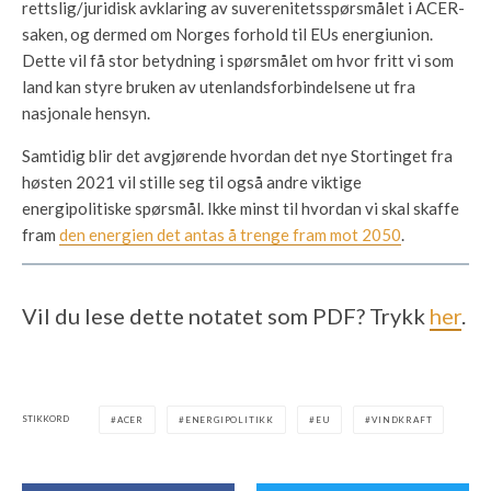
rettslig/juridisk avklaring av suverenitetsspørsmålet i ACER-
saken, og dermed om Norges forhold til EUs energiunion.
Dette vil få stor betydning i spørsmålet om hvor fritt vi som
land kan styre bruken av utenlandsforbindelsene ut fra
nasjonale hensyn.
Samtidig blir det avgjørende hvordan det nye Stortinget fra
høsten 2021 vil stille seg til også andre viktige
energipolitiske spørsmål. Ikke minst til hvordan vi skal skaffe
fram
den energien det antas å trenge fram mot 2050
.
Vil du lese dette notatet som PDF? Trykk
her
.
STIKKORD
ACER
ENERGIPOLITIKK
EU
VINDKRAFT