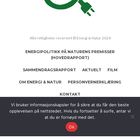
Alle rettigheter reservert © Energi & Natur 2024
ENERGIPOLITIKK PÅ NATURENS PREMISSER
(HOVEDRAPPORT)
SAMMENDRAGSRAPPORT
AKTUELT
FILM
OM ENERGI & NATUR
PERSONVERNERKLÆRING
KONTAKT
Vi bruker informasjonskapsler for å sikre at du får den beste
opplevelsen på nettstedet. Hvis du fortsetter å surfe, antar vi
at du er fornøyd med det.
Ok