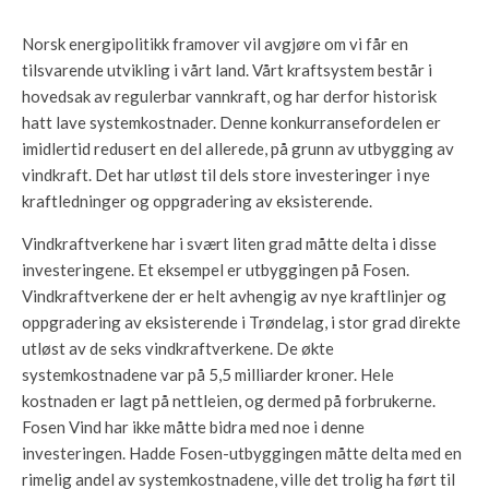
Norsk energipolitikk framover vil avgjøre om vi får en
tilsvarende utvikling i vårt land. Vårt kraftsystem består i
hovedsak av regulerbar vannkraft, og har derfor historisk
hatt lave systemkostnader. Denne konkurransefordelen er
imidlertid redusert en del allerede, på grunn av utbygging av
vindkraft. Det har utløst til dels store investeringer i nye
kraftledninger og oppgradering av eksisterende.
Vindkraftverkene har i svært liten grad måtte delta i disse
investeringene. Et eksempel er utbyggingen på Fosen.
Vindkraftverkene der er helt avhengig av nye kraftlinjer og
oppgradering av eksisterende i Trøndelag, i stor grad direkte
utløst av de seks vindkraftverkene. De økte
systemkostnadene var på 5,5 milliarder kroner. Hele
kostnaden er lagt på nettleien, og dermed på forbrukerne.
Fosen Vind har ikke måtte bidra med noe i denne
investeringen. Hadde Fosen-utbyggingen måtte delta med en
rimelig andel av systemkostnadene, ville det trolig ha ført til