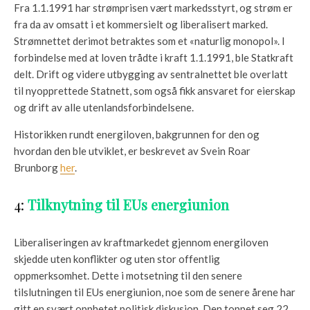
Fra 1.1.1991 har strømprisen vært markedsstyrt, og strøm er
fra da av omsatt i et kommersielt og liberalisert marked.
Strømnettet derimot betraktes som et «naturlig monopol». I
forbindelse med at loven trådte i kraft 1.1.1991, ble Statkraft
delt. Drift og videre utbygging av sentralnettet ble overlatt
til nyopprettede Statnett, som også fikk ansvaret for eierskap
og drift av alle utenlandsforbindelsene.
Historikken rundt energiloven, bakgrunnen for den og
hvordan den ble utviklet, er beskrevet av Svein Roar
Brunborg
her
.
4:
Tilknytning til EUs energiunion
Liberaliseringen av kraftmarkedet gjennom energiloven
skjedde uten konflikter og uten stor offentlig
oppmerksomhet. Dette i motsetning til den senere
tilslutningen til EUs energiunion, noe som de senere årene har
gitt en svært opphetet politisk diskusjon. Den toppet seg 22.